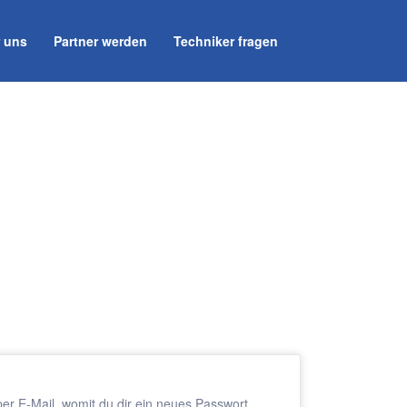
 uns
Partner werden
Techniker fragen
er E-Mail, womit du dir ein neues Passwort