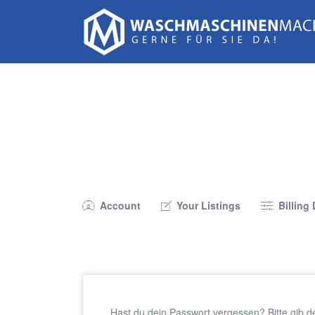
Suchen
nach:
Account
Your Listings
Billing 
Hast du dein Passwort vergessen? Bitte gib d