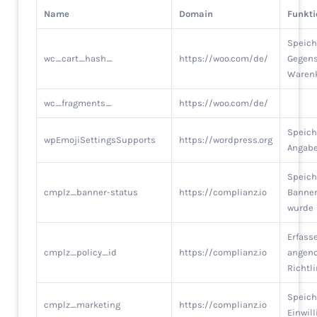
Name
Domain
Funkti
Speich
wc_cart_hash_
https://woo.com/de/
Gegens
Waren
wc_fragments_
https://woo.com/de/
Speich
wpEmojiSettingsSupports
https://wordpress.org
Angab
Speich
cmplz_banner-status
https://complianz.io
Banner
wurde
Erfasse
cmplz_policy_id
https://complianz.io
angen
Richtli
Speich
cmplz_marketing
https://complianz.io
Einwil