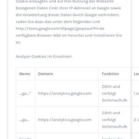
Cookie erzeugten und auf Ihre Nutzung der Webseite
bezogenen Daten (inkl. Ihrer IP-Adresse) an Google sowie
die Verarbeitung dieser Daten durch Google verhindern.
Laden Sie dazu das unter dem folgenden Link
http://tools.google.com/dlpage/gaoptout?hl=de
verfügbare Browser-Add-on herunter und installieren Sie
es.
Analyse-Cookies im Einzelnen:
Name
Domain
Funktion
La
Zählt und
_ga_*
https://analytics.google.com
verfolgt
1 J
Seitenaufrufe
Zählt und
_ga_
https://analytics.google.com
verfolgt
2 
Seitenaufrufe