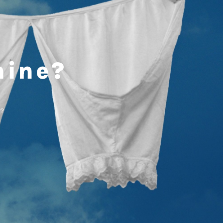
hine?
r?