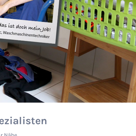
zialisten
er Nähe