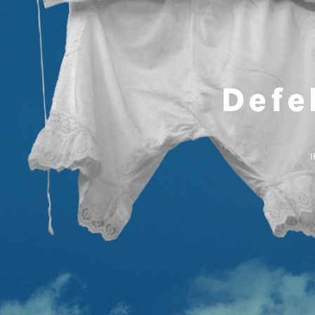
Defe
I