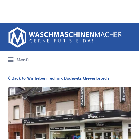
Suchen
nach:
Menü
Back to Wir lieben Technik Bodewitz Grevenbroich
107724_Bodewitz_Ladenansicht