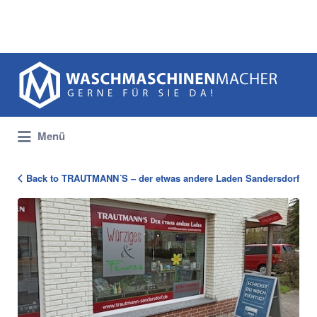
Suchen
nach:
Menü
Back to TRAUTMANN´S – der etwas andere Laden Sandersdorf
1157_Trautmann_Laden_slide