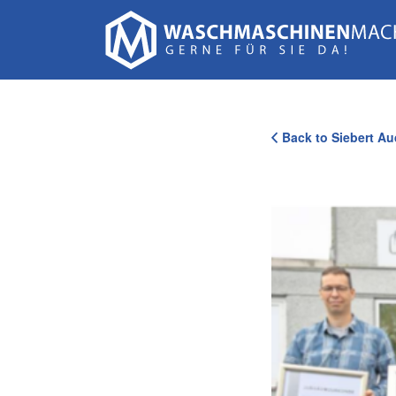
Suchen
nach:
Back to Siebert A
105_Siebert_Ladenansicht