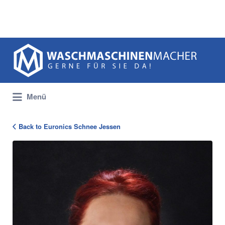
Suchen
nach:
Menü
Back to Euronics Schnee Jessen
Birgit_Biedermann_965