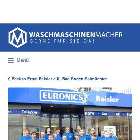
Suchen
nach:
Menü
Back to Ernst Beisler e.K. Bad Soden-Salmünster
105787_Beisler_Portraet_1292