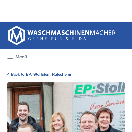
Suchen
nach:
Menü
Back to EP: Stollstein Rutesheim
107449_stollstein_laden