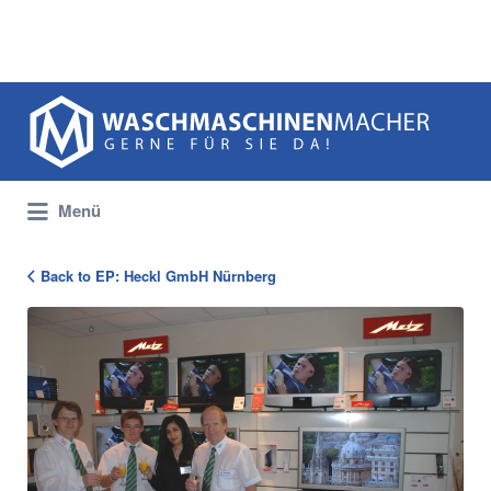
Suchen
nach:
Menü
Back to EP: Heckl GmbH Nürnberg
106874_Heckl_Portraet_1339