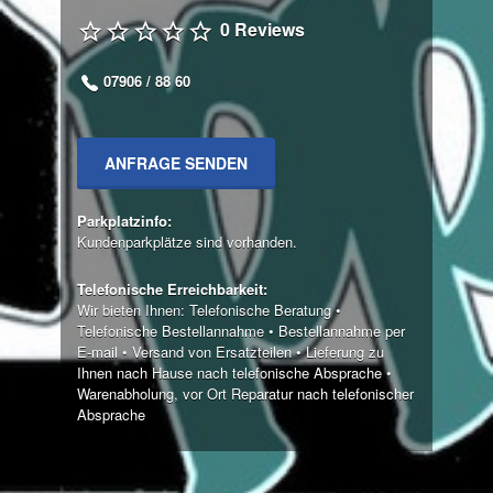
0 Reviews
07906 / 88 60
ANFRAGE SENDEN
Parkplatzinfo:
Kundenparkplätze sind vorhanden.
Telefonische Erreichbarkeit:
Wir bieten Ihnen: Telefonische Beratung •
Telefonische Bestellannahme • Bestellannahme per
E-mail • Versand von Ersatzteilen • Lieferung zu
Ihnen nach Hause nach telefonische Absprache •
Warenabholung, vor Ort Reparatur nach telefonischer
Absprache