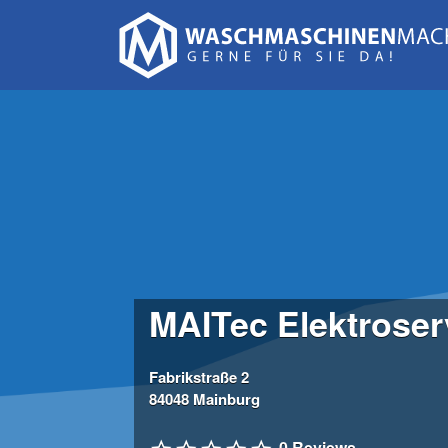
Suchen
nach:
MAITec Elektroser
Fabrikstraße 2
84048 Mainburg
0 Reviews