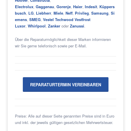
Hoover
,
Constructa
,
Electrolux
,
Gaggenau
,
Gorenje
,
Haier
,
Indesit
,
Küppers
busch
,
LG
,
Liebherr
,
Miele
,
Neff
,
Privileg
,
Samsung
,
Si
emens
,
SMEG
,
Vestel Techwood Vestfrost
Luxor
,
Whirlpool
,
Zanker
oder
Zanussi
.
Über die Reparaturmöglichkeit dieser Marken informieren
wir Sie gerne telefonisch sowie per E-Mail.
REPARATURTERMIN VEREINBAREN
Preise: Alle auf dieser Seite genannten Preise sind in Euro
und inkl. der jeweils gültigen gesetzlichen Mehrwertsteuer.