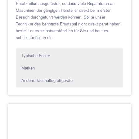
Ersatzteilen ausgerüstet, so dass viele Reparaturen an
Maschinen der gängigen Hersteller direkt beim ersten
Besuch durchgeführt werden können. Sollte unser
Techniker das benötigte Ersatzteil nicht direkt parat haben,
bestellt er es selbstverständlich für Sie und baut es
schnellstmöglich ein.
Typische Fehler
Marken
Andere Haushaltsgroßgeräte
Häufige Reparaturen an
Unterschiedliche Marken und Modelle
Was zählt noch zur sogenannten
Waschmaschinen
Weißen Ware?
Die Markenvielfalt an Waschmaschinen ist
riesig, ebenso wie die Vielzahl an Modellen
Eine Reparatur im Vergleich zum Neukauf ist
und Ausführungen. So gibt es z.B. Toplader
sehr häufig die bessere Alternative. Zum
und Frontlader, 6kg Waschmaschinen, 7kg
einen weil ein neues Gerät meistens teuerer
Waschmaschinen, unterbaufähige
ist als eine Reparatur und zum anderen die
Waschmaschinen, Waschtrockner und und
Umwelt mehr belastet, als wenn das alte
und.