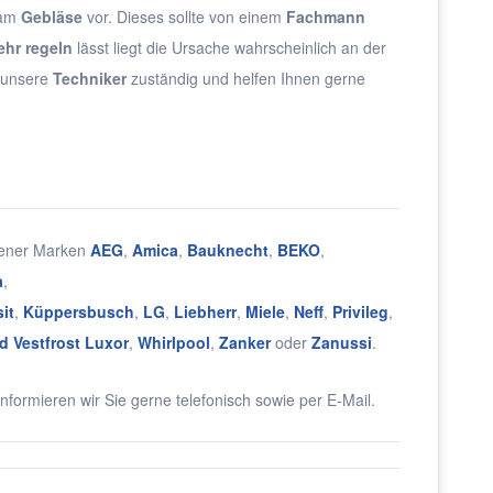
 am
Gebläse
vor. Dieses sollte von einem
Fachmann
ehr regeln
lässt liegt die Ursache wahrscheinlich an der
d unsere
Techniker
zuständig und helfen Ihnen gerne
dener Marken
AEG
,
Amica
,
Bauknecht
,
BEKO
,
a
,
it
,
Küppersbusch
,
LG
,
Liebherr
,
Miele
,
Neff
,
Privileg
,
d Vestfrost Luxor
,
Whirlpool
,
Zanker
oder
Zanussi
.
nformieren wir Sie gerne telefonisch sowie per E-Mail.