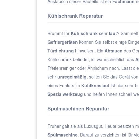
Austausch dieser Bauteile ist ein
Fachmann
nö
Kühlschrank Reparatur
Brummt Ihr
Kühlschrank
sehr
laut
? Sammelt
Gefriergeräten
können Sie selbst einige Ding
Türdichtung
hinweisen. Ein
Abtauen
des Ger
Kühlschrank befindet, ist wahrscheinlich das
A
Pfeifenreiniger oder Ähnlichem nach. Lässt di
sehr
unregelmäßig
, sollten Sie das Gerät v
eines Fehlers im
Kühlkreislauf
ist hier sehr 
Spezialwerkzeug
und helfen Ihnen schnell wei
Spülmaschinen Reparatur
Früher galt sie als Luxusgut. Heute besitzen m
Spülmaschine
. Darauf zu verzichten ist für 