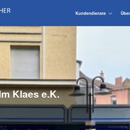
Kundendienste
Über
lm Klaes e.K.