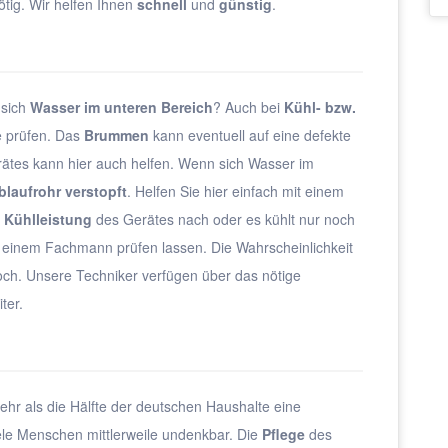
tig. Wir helfen Ihnen
schnell
und
günstig
.
 sich
Wasser im unteren Bereich
? Auch bei
Kühl- bzw.
e prüfen. Das
Brummen
kann eventuell auf eine defekte
ätes kann hier auch helfen. Wenn sich Wasser im
blaufrohr verstopft
. Helfen Sie hier einfach mit einem
e
Kühlleistung
des Gerätes nach oder es kühlt nur noch
on einem Fachmann prüfen lassen. Die Wahrscheinlichkeit
hoch. Unsere Techniker verfügen über das nötige
ter.
ehr als die Hälfte der deutschen Haushalte eine
viele Menschen mittlerweile undenkbar. Die
Pflege
des