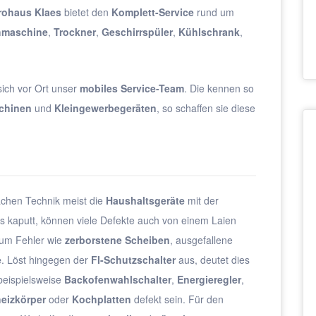
rohaus Klaes
bietet den
Komplett-Service
rund um
maschine
,
Trockner
,
Geschirrspüler
,
Kühlschrank
,
ich vor Ort unser
mobiles Service-Team
. Die kennen so
chinen
und
Kleingewerbegeräten
, so schaffen sie diese
achen Technik meist die
Haushaltsgeräte
mit der
 kaputt, können viele Defekte auch von einem Laien
t um Fehler wie
zerborstene Scheiben
, ausgefallene
e
. Löst hingegen der
FI-Schutzschalter
aus, deutet dies
 beispielsweise
Backofenwahlschalter
,
Energieregler
,
heizkörper
oder
Kochplatten
defekt sein. Für den