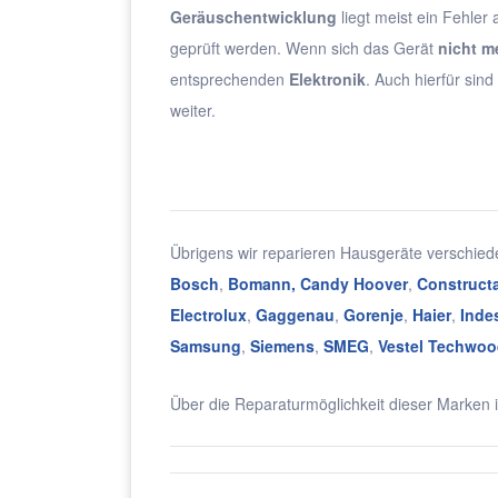
Geräuschentwicklung
liegt meist ein Fehler
geprüft werden. Wenn sich das Gerät
nicht m
entsprechenden
Elektronik
. Auch hierfür sin
weiter.
Übrigens wir reparieren Hausgeräte verschie
Bosch
,
Bomann,
Candy Hoover
,
Construct
Electrolux
,
Gaggenau
,
Gorenje
,
Haier
,
Indes
Samsung
,
Siemens
,
SMEG
,
Vestel Techwoo
Über die Reparaturmöglichkeit dieser Marken i