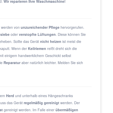
d:
Wir reparieren Ihre Waschmaschine!
werden von
unzureichender Pflege
hervorgerufen.
nsiebe
oder
verstopfte Lüftungen
. Diese können Sie
beheben. Sollte das Gerät
nicht heizen
ist meist die
kaputt. Wenn der
Keilriemen
reißt dreht sich die
it einigem handwerklichem Geschickt selbst
die
Reparatur
aber natürlich leichter. Melden Sie sich
 dem
Herd
und unterhalb eines Hängeschranks
muss das Gerät
regelmäßig gereinigt
werden. Der
at
gereinigt werden. Im Falle einer
übermäßigen