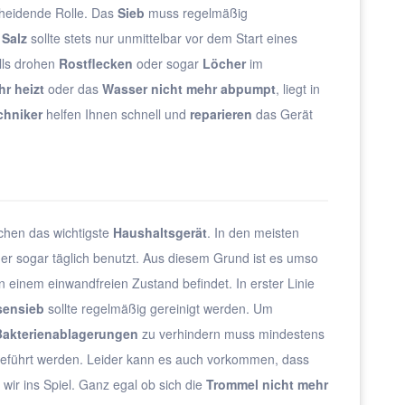
scheidende Rolle. Das
Sieb
muss regelmäßig
s
Salz
sollte stets nur unmittelbar vor dem Start eines
lls drohen
Rostflecken
oder sogar
Löcher
im
hr heizt
oder das
Wasser nicht mehr abpumpt
, liegt in
chniker
helfen Ihnen schnell und
reparieren
das Gerät
chen das wichtigste
Haushaltsgerät
. In den meisten
r sogar täglich benutzt. Aus diesem Grund ist es umso
n einem einwandfreien Zustand befindet. In erster Linie
sensieb
sollte regelmäßig gereinigt werden. Um
Bakterienablagerungen
zu verhindern muss mindestens
eführt werden. Leider kann es auch vorkommen, dass
wir ins Spiel. Ganz egal ob sich die
Trommel nicht mehr