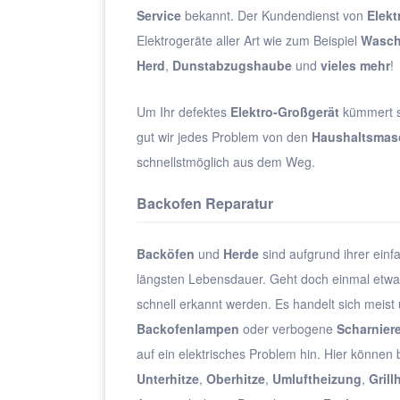
Service
bekannt. Der Kundendienst von
Elekt
Elektrogeräte aller Art wie zum Beispiel
Wasch
Herd
,
Dunstabzugshaube
und
vieles mehr
!
Um Ihr defektes
Elektro-Großgerät
kümmert s
gut wir jedes Problem von den
Haushaltsmas
schnellstmöglich aus dem Weg.
Backofen Reparatur
Backöfen
und
Herde
sind aufgrund ihrer einf
längsten Lebensdauer. Geht doch einmal etwas
schnell erkannt werden. Es handelt sich meis
Backofenlampen
oder verbogene
Scharnier
auf ein elektrisches Problem hin. Hier können
Unterhitze
,
Oberhitze
,
Umluftheizung
,
Grill