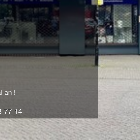
l an !
8 77 14