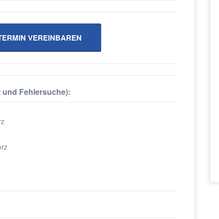
ERMIN VEREINBAREN
t und Fehlersuche):
rz
orz