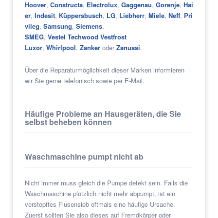
Hoover
,
Constructa
,
Electrolux
,
Gaggenau
,
Gorenje
,
Hai
er
,
Indesit
,
Küppersbusch
,
LG
,
Liebherr
,
Miele
,
Neff
,
Pri
vileg
,
Samsung
,
Siemens
,
SMEG
,
Vestel Techwood Vestfrost
Luxor
,
Whirlpool
,
Zanker
oder
Zanussi
.
Über die Reparaturmöglichkeit dieser Marken informieren
wir Sie gerne telefonisch sowie per E-Mail.
Häufige Probleme an Hausgeräten, die Sie
selbst beheben können
Waschmaschine pumpt nicht ab
Nicht immer muss gleich die Pumpe defekt sein. Falls die
Waschmaschine plötzlich nicht mehr abpumpt, ist ein
verstopftes Flusensieb oftmals eine häufige Ursache.
Zuerst sollten Sie also dieses auf Fremdkörper oder