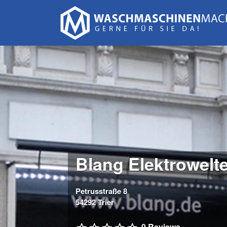
Suchen
nach:
Blang Elektrowelt
Petrusstraße 8
54292 Trier
0 Reviews