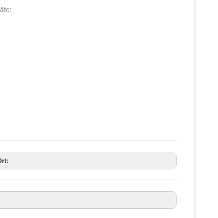
äte:
rt: