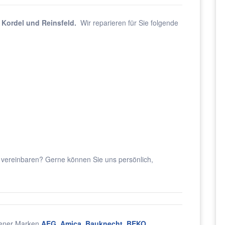
, Kordel und Reinsfeld.
Wir reparieren für Sie folgende
vereinbaren? Gerne können Sie uns persönlich,
dener Marken
AEG
,
Amica
,
Bauknecht
,
BEKO
,